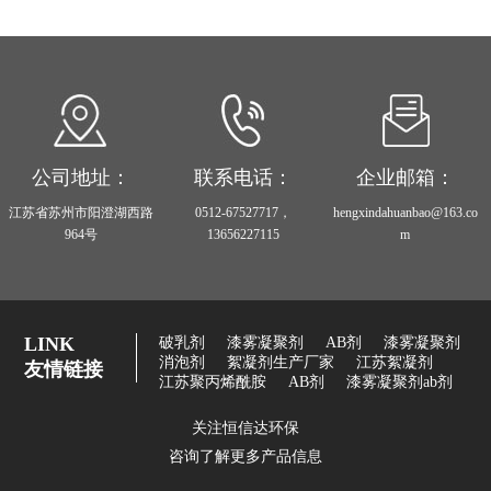
公司地址：
联系电话：
企业邮箱：
江苏省苏州市阳澄湖西路
0512-67527717，
hengxindahuanbao@163.co
964号
13656227115
m
LINK
破乳剂
漆雾凝聚剂
AB剂
漆雾凝聚剂
消泡剂
絮凝剂生产厂家
江苏絮凝剂
友情链接
江苏聚丙烯酰胺
AB剂
漆雾凝聚剂ab剂
关注恒信达环保
咨询了解更多产品信息