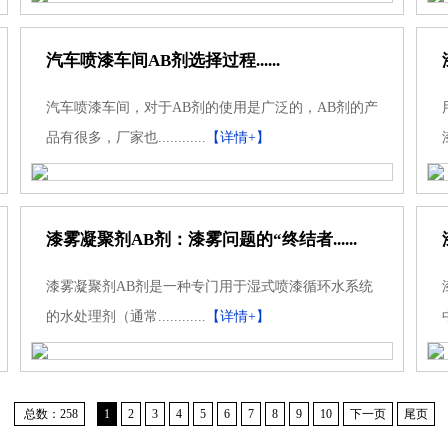
汽车喷漆车间AB剂选择过程......
汽车喷漆车间，对于AB剂的使用是广泛的，AB剂的产
品有很多，厂家也............
【详情+】
漆雾凝聚剂AB剂：漆雾问题的“终结者......
漆雾凝聚剂AB剂是一种专门用于湿式喷漆循环水系统
的水处理剂（通常............
【详情+】
总数：258
1
2
3
4
5
6
7
8
9
10
下一页
尾页