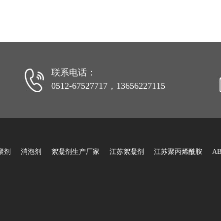
联系电话：
0512-67527717，13656227115
聚剂
消泡剂
絮凝剂生产厂家
江苏絮凝剂
江苏聚丙烯酰胺
A