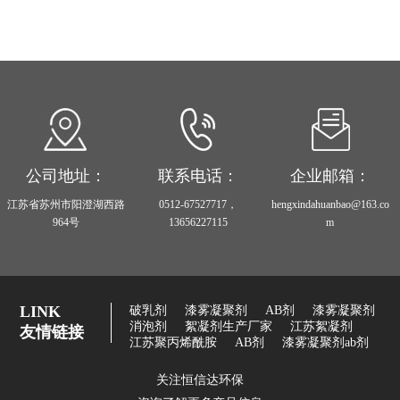
公司地址：
联系电话：
企业邮箱：
江苏省苏州市阳澄湖西路
0512-67527717，
hengxindahuanbao@163.co
964号
13656227115
m
LINK
破乳剂
漆雾凝聚剂
AB剂
漆雾凝聚剂
消泡剂
絮凝剂生产厂家
江苏絮凝剂
友情链接
江苏聚丙烯酰胺
AB剂
漆雾凝聚剂ab剂
关注恒信达环保