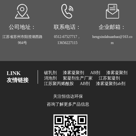
公司地址：
联系电话：
企业邮箱：
江苏省苏州市阳澄湖西路
0512-67527717，
hengxindahuanbao@163.co
964号
13656227115
m
LINK
破乳剂
漆雾凝聚剂
AB剂
漆雾凝聚剂
消泡剂
絮凝剂生产厂家
江苏絮凝剂
友情链接
江苏聚丙烯酰胺
AB剂
漆雾凝聚剂ab剂
关注恒信达环保
咨询了解更多产品信息