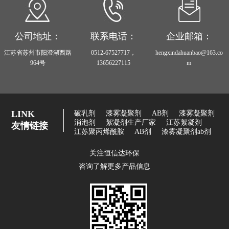
公司地址：
联系电话：
企业邮箱：
江苏省苏州市阳澄湖西路
0512-67527717，
hengxindahuanbao@163.co
964号
13656227115
m
LINK
破乳剂
漆雾凝聚剂
AB剂
漆雾凝聚剂
消泡剂
絮凝剂生产厂家
江苏絮凝剂
友情链接
江苏聚丙烯酰胺
AB剂
漆雾凝聚剂ab剂
关注恒信达环保
咨询了解更多产品信息