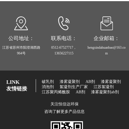
公司地址：
联系电话：
企业邮箱：
江苏省苏州市阳澄湖西路
0512-67527717，
hengxindahuanbao@163.co
964号
13656227115
m
LINK
破乳剂
漆雾凝聚剂
AB剂
漆雾凝聚剂
消泡剂
絮凝剂生产厂家
江苏絮凝剂
友情链接
江苏聚丙烯酰胺
AB剂
漆雾凝聚剂ab剂
关注恒信达环保
咨询了解更多产品信息