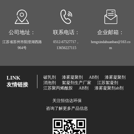
公司地址：
联系电话：
企业邮箱：
江苏省苏州市阳澄湖西路
0512-67527717，
hengxindahuanbao@163.co
964号
13656227115
m
LINK
破乳剂
漆雾凝聚剂
AB剂
漆雾凝聚剂
消泡剂
絮凝剂生产厂家
江苏絮凝剂
友情链接
江苏聚丙烯酰胺
AB剂
漆雾凝聚剂ab剂
关注恒信达环保
咨询了解更多产品信息