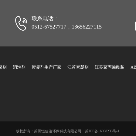
联系电话：
0512-67527717，13656227115
聚剂
消泡剂
絮凝剂生产厂家
江苏絮凝剂
江苏聚丙烯酰胺
A
版权所有：
苏州恒信达环保科技有限公司
苏ICP备16008233号-1