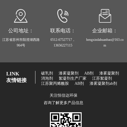
公司地址：
联系电话：
企业邮箱：
江苏省苏州市阳澄湖西路
0512-67527717，
hengxindahuanbao@163.co
964号
13656227115
m
LINK
破乳剂
漆雾凝聚剂
AB剂
漆雾凝聚剂
消泡剂
絮凝剂生产厂家
江苏絮凝剂
友情链接
江苏聚丙烯酰胺
AB剂
漆雾凝聚剂ab剂
关注恒信达环保
咨询了解更多产品信息